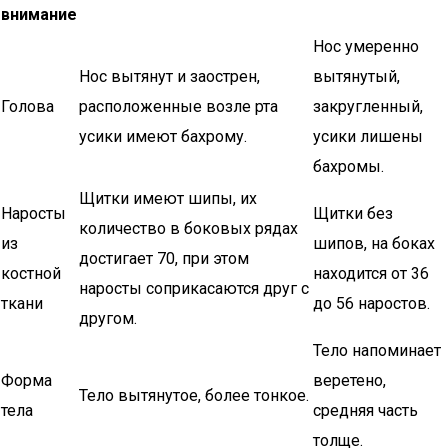
внимание
Нос умеренно
Нос вытянут и заострен,
вытянутый,
Голова
расположенные возле рта
закругленный,
усики имеют бахрому.
усики лишены
бахромы.
Щитки имеют шипы, их
Наросты
Щитки без
количество в боковых рядах
из
шипов, на боках
достигает 70, при этом
костной
находится от 36
наросты соприкасаются друг с
ткани
до 56 наростов.
другом.
Тело напоминает
Форма
веретено,
Тело вытянутое, более тонкое.
тела
средняя часть
толще.