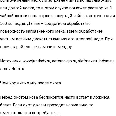
Если же белый мех был загрязнен из-за попадания жира
или долгой носки, то в этом случае поможет раствор из 1
чайной ложки нашатырного спирта, 3 чайных ложек соли и
500 мл воды. Данным средством обработайте
поверхность загрязненного меха, затем обработайте
чистым ватным диском, смачивая его в теплой воде. При
этом старайтесь не намочить мездру.
Источники: www.justlady.ru, aeterna.qip.ru, alefmex.ru, ladym.ru,
s-sovetom.ru
Чем кормить овцу после окота
Перед окотом коза беспокоится, часто встаёт и ложится,
блеет. Если окот у козы проходит нормально, то
вмешательства не требуется. …