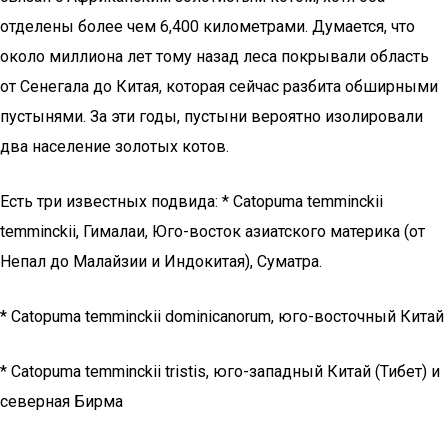
отделены более чем 6,400 километрами. Думается, что
около миллиона лет тому назад леса покрывали область
от Сенегала до Китая, которая сейчас разбита обширными
пустынями. За эти годы, пустыни вероятно изолировали
два население золотых котов.
Есть три известных подвида: * Catopuma temminckii
temminckii, Гималаи, Юго-восток азиатского материка (от
Непал до Малайзии и Индокитая), Суматра.
* Catopuma temminckii dominicanorum, юго-восточный Китай
* Catopuma temminckii tristis, юго-западный Китай (Тибет) и
северная Бирма