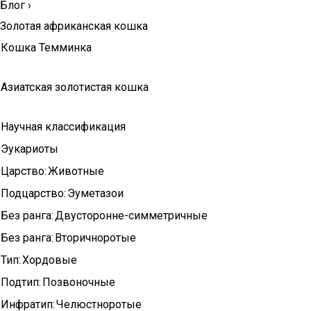
Блог
›
Золотая африканская кошка
Кошка Темминка
Азиатская золотистая кошка
Научная классификация
Эукариоты
Царство:
Животные
Подцарство:
Эуметазои
Без ранга:
Двусторонне-симметричные
Без ранга:
Вторичноротые
Тип:
Хордовые
Подтип:
Позвоночные
Инфратип:
Челюстноротые