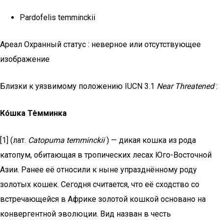
Pardofelis temminckii
Ареал Охранный статус : неверное или отсутствующее
изображение
Близки к уязвимому положению IUCN 3.1
Near Threatened
:
Ко́шка Те́мминка
[1] (лат.
Catopuma temminckii
) — дикая кошка из рода
катопум, обитающая в тропических лесах Юго-Восточной
Азии. Ранее её относили к ныне упразднённому роду
золотых кошек. Сегодня считается, что её сходство со
встречающейся в Африке золотой кошкой основано на
конвергентной эволюции. Вид назван в честь