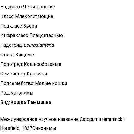
Надкласс:
Четвероногие
Класс:
Млекопитающие
Подкласс:
Звери
Инфракласс:
Плацентарные
Надотряд:
Laurasiatheria
Отряд:
Хищные
Подотряд:
Кошкообразные
Семейство:
Кошачьи
Подсемейство:
Малые кошки
Род:
Катопумы
Вид:
Кошка Темминка
Международное научное название Catopuma temminckii
Horsfield, 1827Синонимы