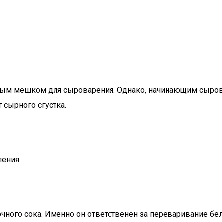
ым мешком для сыроварения. Однако, начинающим сыровар
 сырного сгустка.
ления
ного сока. Именно он ответственен за переваривание бел