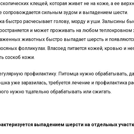
скопических клещей, которая живет не на коже, а ее верх
ние сопровождается сильным зудом и выпадением шести.
ка быстро расчесывает голову, морду и уши. Залысины бы
пространяется и может проживать на любом теплокровном ж
зараженных животных быстро выпадает шерсть и появляютс
лосяных фолликулах. Власоед питается кожей, кровью и н
ь соскоб кожи.
гулярную профилактику. Питомца нужно обрабатывать, даж
ошка уже заразилась, требуется лечение и профилактика 
ого нужно тщательно обрабатывать или сжигать.
рактеризуется выпадением шерсти на отдельных участк