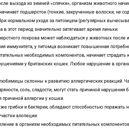
 после выхода из зимней «спячки», организм животного н
ь начинает подшерсток (тонкие, закрученные волоски, не 
 При нормальном уходе за питомцем (регулярных вычесыван
да в этот период значительно затягивает время линьки.
шерстного покрова может наблюдаться у животных после 
ения иммунитета, у питомца возникает повышенная потребн
питательных необходимых компонентов, начинает страдат
рушениями у британских кошек. Любое нарушение в орган
любимицы склонны к развитию аллергических реакций. Чащ
пряности, соль, сладости, могут стать причиной нарушения
я причиной аллергии у кошки.
акже грибки и бактерии, обладают способностью поражать 
участки алопеции.
упление в организм необходимых питательных компонентов