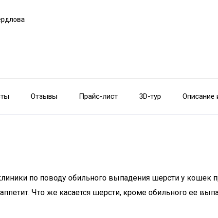
вердлова
сты
Отзывы
Прайс-лист
3D-тур
Описание 
клиники по поводу обильного выпадения шерсти у кошек п
ппетит. Что же касается шерсти, кроме обильного ее вып