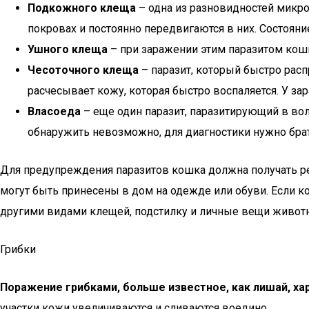
Подкожного клеща
– одна из разновидностей микро
покровах и постоянно передвигаются в них. Состоя
Ушного клеща
– при заражении этим паразитом кош
Чесоточного клеща
– паразит, который быстро рас
расчесывает кожу, которая быстро воспаляется. У 
Власоеда
– еще один паразит, паразитирующий в во
обнаружить невозможно, для диагностики нужно брат
Для предупреждения паразитов кошка должна получать ре
могут быть принесены в дом на одежде или обуви. Если к
другими видами клещей, подстилку и личные вещи животн
Грибки
Поражение грибками, больше известное, как лишай, ха
участки кожи увеличиваются и сливаются воедино.