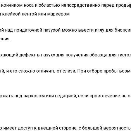
 кончиком носа и областью непосредственно перед продыр
и клейкой лентой или маркером.
ей над придаточной пазухой можно ввести иглу для биопс
ания.
ухающий дефект в пазуху для получения образца для гисто
, и его сложно отличить от слизи. При отборе пробы воз
ржать под наркозом или седацией, если кровотечение не о
 кто имеет доступ к внешней стороне, с большей вероятно