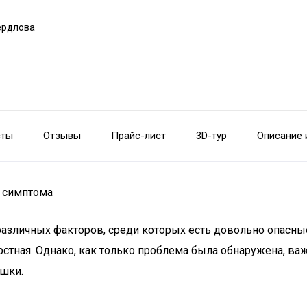
вердлова
сты
Отзывы
Прайс-лист
3D-тур
Описание 
о симптома
д различных факторов, среди которых есть довольно опасн
стная. Однако, как только проблема была обнаружена, ва
шки.