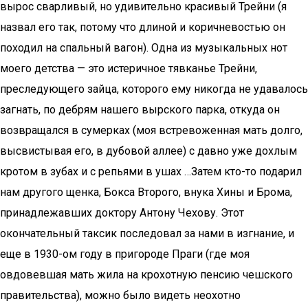
вырос сварливый, но удивительно красивый Трейни (я
назвал его так, потому что длиной и коричневостью он
походил на спальный вагон). Одна из музыкальных нот
моего детства — это истеричное тявканье Трейни,
преследующего зайца, которого ему никогда не удавалось
загнать, по дебрям нашего вырского парка, откуда он
возвращался в сумерках (моя встревоженная мать долго,
высвистывая его, в дубовой аллее) с давно уже дохлым
кротом в зубах и с репьями в ушах …Затем кто-то подарил
нам другого щенка, Бокса Второго, внука Хины и Брома,
принадлежавших доктору Антону Чехову. Этот
окончательный таксик последовал за нами в изгнание, и
еще в 1930-ом году в пригороде Праги (где моя
овдовевшая мать жила на крохотную пенсию чешского
правительства), можно было видеть неохотно