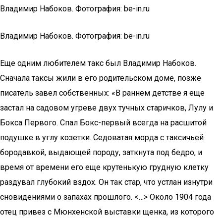
Владимир Набоков. Фотография: be-in.ru
Владимир Набоков. Фотография: be-in.ru
Еще одним любителем такс был Владимир Набоков.
Сначала таксы жили в его родительском доме, позже
писатель завел собственных: «В раннем детстве я еще
застал на садовом угреве двух тучных старичков, Лулу и
Бокса Первого. Спал Бокс-первый всегда на расшитой
подушке в углу козетки. Седоватая морда с таксичьей
бородавкой, выдающей породу, заткнута под бедро, и
время от времени его еще крутенькую грудную клетку
раздувал глубокий вздох. Он так стар, что устлан изнутри
сновидениями о запахах прошлого. <…> Около 1904 года
отец привез с Мюнхенской выставки щенка, из которого