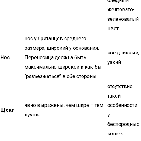
бледный
желтовато-
зеленоватый
цвет
нос у британцев среднего
размера, широкий у основания.
нос длинный,
Нос
Переносица должна быть
узкий
максимально широкой и как-бы
“разъезжаться” в обе стороны
отсутствие
такой
явно выражены, чем шире – тем
особенности
Щеки
лучше
у
беспородных
кошек