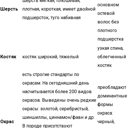
шерсть мягкая, плюшевая,
основном
Шерсть
плотная, короткая, имеет двойной
остевой
подшерсток, туго набивная
волос без
плотного
подшерстка
узкая спина,
Костяк
костяк широкий, тяжелый
облегченный
костяк
есть строгие стандарты по
окрасам. На сегодняшний день
преобладают
насчитывается более 200 видов
доминантные
окрасов. Выведены очень редкие
формы
окрасы: золотой, серебристый,
окраса:
шиншиллы, циннамон/фавн и др.
Окрас
черный,
В породе присутствуют