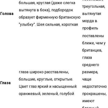
большая, круглая (даже слегка
треугольная,
вытянута в бока), подбородок
Голова
вытянутая
образует фирменную британскую
морда в
“улыбку”. Шея сильная, короткая
профиль
поставлены
ближе, чем у
британцев,
глаза
среднего
глаза широко расставлены,
размера,
большие, круглые, открытые.
чаще
Глаза
Цвет глаз яркий и насыщенный:
недостаточно
оранжевый, зеленый, голубой
прокрашены,
имеют