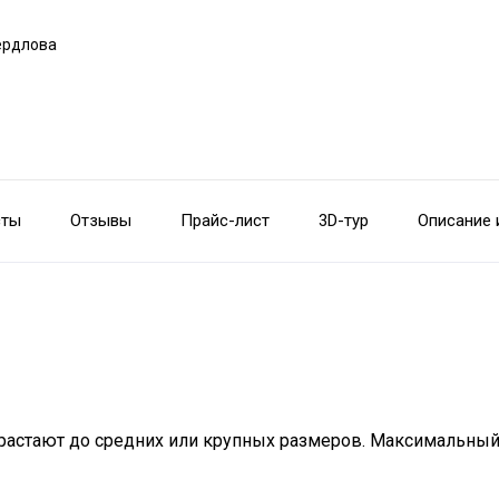
вердлова
сты
Отзывы
Прайс-лист
3D-тур
Описание 
астают до средних или крупных размеров. Максимальный ве