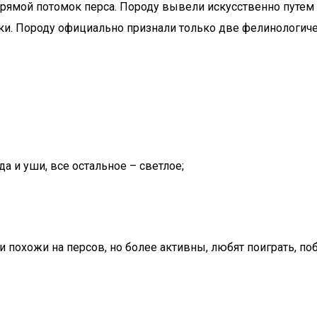
 прямой потомок перса. Породу вывели искусственно путе
и. Породу официально признали только две фелинологичес
а и уши, все остальное – светлое;
похожи на персов, но более активны, любят поиграть, побе