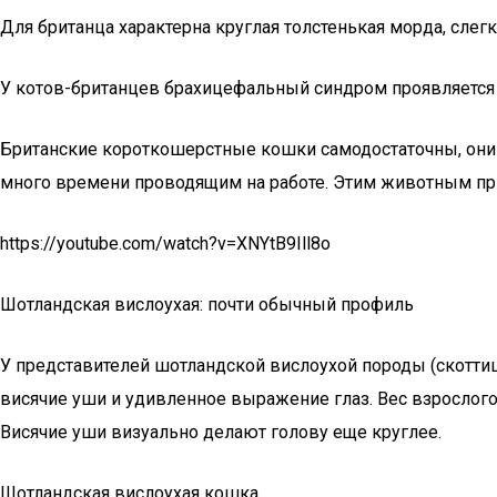
Для британца характерна круглая толстенькая морда, сле
У котов-британцев брахицефальный синдром проявляется в
Британские короткошерстные кошки самодостаточны, они с
много времени проводящим на работе. Этим животным пр
https://youtube.com/watch?v=XNYtB9Ill8o
Шотландская вислоухая: почти обычный профиль
У представителей шотландской вислоухой породы (скотти
висячие уши и удивленное выражение глаз. Вес взрослого
Висячие уши визуально делают голову еще круглее.
Шотландская вислоухая кошка