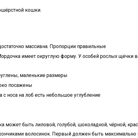
кошёрстной кошки.
 достаточно массивна. Пропорции правильные
ордочка имеет округлую форму. У особей рослых щёчки вс
руглены, маленькие размеры
роко посажены
а с носа на лоб есть небольшое углубление
ка может быть лиловой, голубой, шоколадной, чёрной, крас
кончиками волосинок. Первый должен быть максимально п