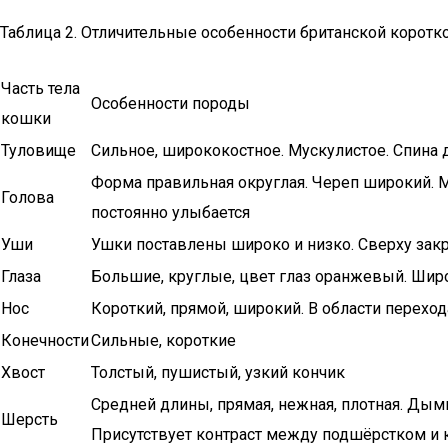
Таблица 2. Отличительные особенности британской корот
Часть тела
Особенности породы
кошки
Туловище
Сильное, ширококостное. Мускулистое. Спина
Форма правильная округлая. Череп широкий. М
Голова
постоянно улыбается
Уши
Ушки поставлены широко и низко. Сверху зак
Глаза
Большие, круглые, цвет глаз оранжевый. Ши
Нос
Короткий, прямой, широкий. В области переход
Конечности
Сильные, короткие
Хвост
Толстый, пушистый, узкий кончик
Средней длины, прямая, нежная, плотная. Дым
Шерсть
Присутствует контраст между подшёрстком и 