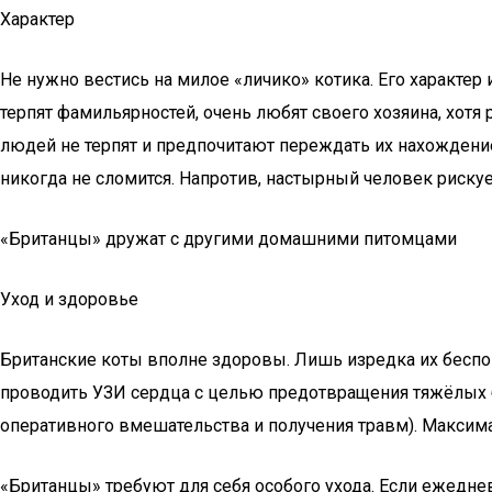
Характер
Не нужно вестись на милое «личико» котика. Его характе
терпят фамильярностей, очень любят своего хозяина, хотя
людей не терпят и предпочитают переждать их нахождение 
никогда не сломится. Напротив, настырный человек риску
«Британцы» дружат с другими домашними питомцами
Уход и здоровье
Британские коты вполне здоровы. Лишь изредка их беспок
проводить УЗИ сердца с целью предотвращения тяжёлых 
оперативного вмешательства и получения травм). Максим
«Британцы» требуют для себя особого ухода. Если ежедне