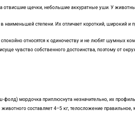
гка отвисшие щечки, небольшие аккуратные уши. У животн
 наименьшей степени. Их отличает короткий, широкий и п
покойно относятся к одиночеству и не любят шумных комп
исуще чувство собственного достоинства, поэтому от ок
ш-фолд) мордочка приплюснута незначительно, их профиль
 животного составляет 4–5 кг, телосложение правильное, 