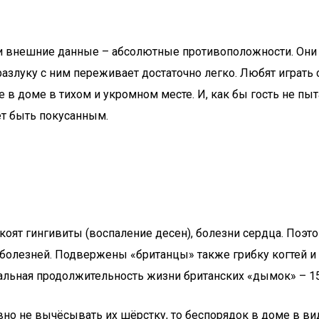
р и внешние данные – абсолютные противоположности. Они 
 разлуку с ним переживает достаточно легко. Любят играт
в доме в тихом и укромном месте. И, как бы гость не пыта
ет быть покусанным.
оят гингивиты (воспаление десен), болезни сердца. Поэт
болезней. Подвержены «британцы» также грибку когтей и
альная продолжительность жизни британских «дымок» – 15
вно не вычёсывать их шёрстку, то беспорядок в доме в в