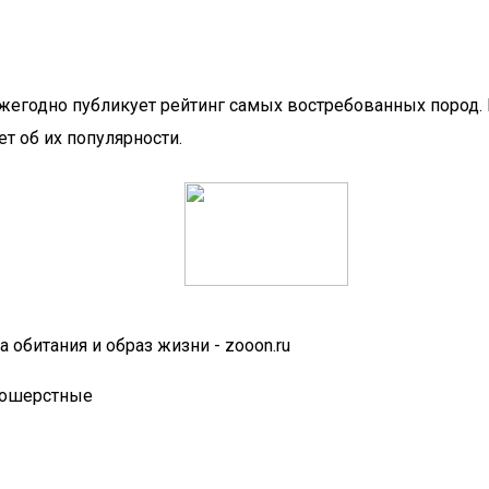
ежегодно публикует рейтинг самых востребованных пород
т об их популярности.
 обитания и образ жизни - zooon.ru
ткошерстные