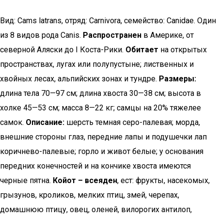
Вид: Cams latrans, отряд: Carnivora, семейство: Canidae. Один
из 8 видов рода Canis.
Распространен
в Америке, от
северной Аляски до I Коста-Рики.
Обитает
на открытых
пространствах, лугах или полупустыне; лиственных и
хвойных лесах, альпийских зонах и тундре.
Размеры:
длина тела 70—97 см; длина хвоста 30—38 см; высота в
холке 45—53 см; масса 8—22 кг; самцы на 20% тяжелее
самок.
Описание:
шерсть темная серо-палевая; морда,
внешние стороны глаз, передние лапы и подушечки лап
коричнево-палевые; горло и живот белые; у основания
передних конечностей и на кончике хвоста имеются
черные пятна.
Койот – всеяден
, ест: фрукты, насекомых,
грызунов, кроликов, мелких птиц, змей, черепах,
домашнюю птицу, овец, оленей, вилорогих антилоп,