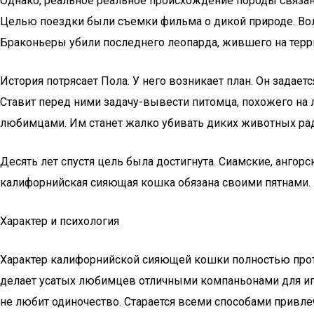
Однако, реальное реальное происхождение породы связан
Целью поездки были съемки фильма о дикой природе. Во
Браконьеры убили последнего леопарда, жившего на терр
История потрясает Пола. У него возникает план. Он задае
Ставит перед ними задачу-вывести питомца, похожего на
любимцами. Им станет жалко убивать диких животных рад
Десять лет спустя цель была достигнута. Сиамские, ангор
калифорнийская сияющая кошка обязана своими пятнами.
Характер и психология
Характер калифорнийской сияющей кошки полностью про
делает усатых любимцев отличными компаньонами для игр.
не любит одиночество. Старается всеми способами привле