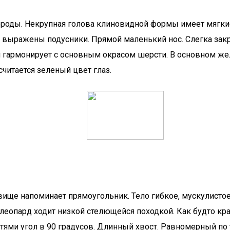
ороды. Некрупная голова клиновидной формы имеет мягк
о выражены подусники. Прямой маленький нос. Слегка за
 гармонирует с основным окрасом шерсти. В основном же
итается зеленый цвет глаз.
ище напоминает прямоугольник. Тело гибкое, мускулисто
еопард ходит низкой стелющейся походкой. Как будто крад
ктями угол в 90 градусов. Длинный хвост. Равномерный п