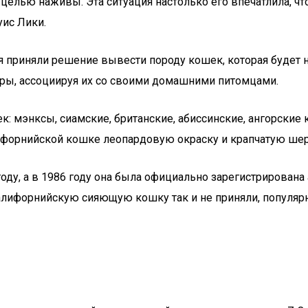
целью наживы. Эта ситуация настолько его впечатлила, чт
ис Лики.
я приняли решение вывести породу кошек, которая будет н
ары, ассоциируя их со своими домашними питомцами.
к: мэнксы, сиамские, британские, абиссинские, ангорские
ифорнийской кошке леопардовую окраску и крапчатую шер
оду, а в 1986 году она была официально зарегистрирована
лифорнийскую сияющую кошку так и не приняли, популярнос