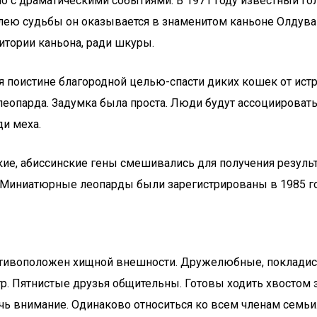
о с драматическими событиями. В 1971 году известный го
лею судьбы он оказывается в знаменитом каньоне Олдува
итории каньона, ради шкуры.
тся поистине благородной целью-спасти диких кошек от ист
 леопарда. Задумка была проста. Люди будут ассоцииров
и меха.
ские, абиссинские гены смешивались для получения резуль
 Миниатюрные леопарды были зарегистрированы в 1985 го
тивоположен хищной внешности. Дружелюбные, покладис
 Пятнистые друзья общительны. Готовы ходить хвостом за
чь внимание. Одинаково относиться ко всем членам семьи