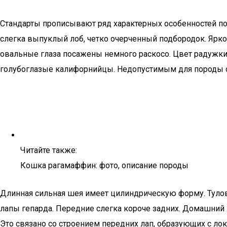
Стандарты прописывают ряд характерных особенностей п
слегка выпуклый лоб, четко очерченный подбородок. Ярк
овальные глаза посажены немного раскосо. Цвет радужки
голубоглазые калифорнийцы. Недопустимым для породы сч
Читайте также:
Кошка рагамаффин: фото, описание породы
Длинная сильная шея имеет цилиндрическую форму. Тулов
лапы гепарда. Передние слегка короче задних. Домашний л
Это связано со строением передних лап, образующих с ло