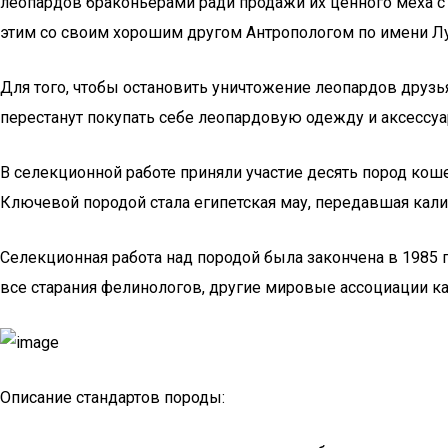
леопардов браконьерами ради продажи их ценного меха с 
этим со своим хорошим другом Антропологом по имени Лу
Для того, чтобы остановить уничтожение леопардов друзь
перестанут покупать себе леопардовую одежду и аксессу
В селекционной работе приняли участие десять пород коше
Ключевой породой стала египетская мау, передавшая кал
Селекционная работа над породой была закончена в 1985 г
все старания фелинологов, другие мировые ассоциации ка
Описание стандартов породы: