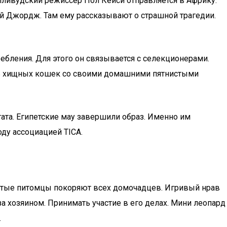
лливудский режиссер Пол Кейси отправляется в Африку.
й Джордж. Там ему рассказывают о страшной трагедии.
ребления. Для этого он связывается с селекционерами.
ать хищных кошек со своими домашними пятнистыми
тата. Египетские мау завершили образ. Именно им
ду ассоциацией TICA.
тые питомцы покоряют всех домочадцев. Игривый нрав
 хозяином. Принимать участие в его делах. Мини леопард
.