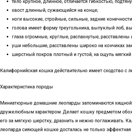
тело крупное, длинное, отличается гибкостью, подтян
хвост длинный, сужающийся на конце;
ноги высокие, стройные, сильные, задние конечности 
голова имеет форму треугольника, выпуклый лоб, 
глаза огромные, круглые, распахнутые, расставлены 
уши небольшие, расставлены широко на кончиках за
шерстный покров плотный и густой, на ощупь мягкий
Калифорнийская кошка действительно имеет сходство с лео
Характеристика породы
Миниатюрные домашние леопарды запоминаются хищной в
дружелюбным характером. Делает кошку предметом обожан
его за мягкую шерстку, дразнить и нежно поглаживать. 
леопарда сияющей кошке досталась не только эффектная ра