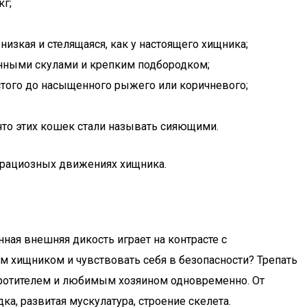
кг;
низкая и стелящаяся, как у настоящего хищника;
нными скулами и крепким подбородком;
истого до насыщенного рыжего или коричневого;
что этих кошек стали называть сияющими.
 грациозных движениях хищника.
я внешняя дикость играет на контрасте с
м хищником и чувствовать себя в безопасности? Трепать
укротителем и любимым хозяином одновременно. От
ка, развитая мускулатура, строение скелета.