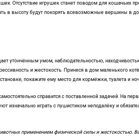
ошек. Отсутствие игрушек станет поводом для кошачьих п
ать в высоту будут покорять всевозможные вершины в до
ает утончённым умом, наблюдательностью, находчивостью 
ессивность и жестокость. Принеся в дом маленького котёнк
становке, покажите ему место для кормёжки, туалета и но
амостоятельно справится с поставленной задачей. На перв
уют изначально играть с пушистиком неподалёку и обязат
животных применением физической силы и жестокостью. Ва