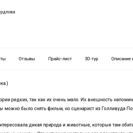
вердлова
сты
Отзывы
Прайс-лист
3D-тур
Описание 
ка.)
ии редких, так как их очень мало. Их внешность напомина
ды можно было снять фильм, но сценарист из Голливуда По
аинтересовала дикая природа и животные, которые там оби