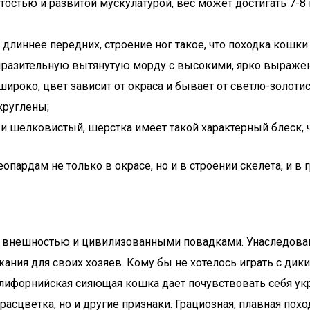
утостью и развитой мускулатурой, вес может достигать 7-8 
длиннее передних, строение ног такое, что походка кошки 
выразительную вытянутую морду с высокими, ярко выраже
широко, цвет зависит от окраса и бывает от светло-золот
круглены;
 и шелковистый, шерстка имеет такой характерный блеск, 
пардам не только в окрасе, но и в строении скелета, и в
нешностью и цивилизованными повадками. Унаследованна
ия для своих хозяев. Кому бы не хотелось играть с дики
Калифорнийская сияющая кошка дает почувствовать себя 
сцветка, но и другие признаки. Грациозная, плавная поход