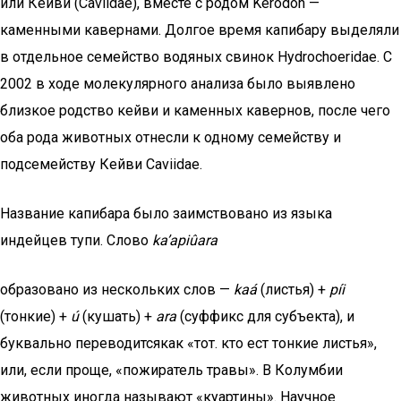
или Кейви (Caviidae), вместе с родом Kerodon —
каменными кавернами. Долгое время капибару выделяли
в отдельное семейство водяных свинок Hydrochoeridae. С
2002 в ходе молекулярного анализа было выявлено
близкое родство кейви и каменных кавернов, после чего
оба рода животных отнесли к одному семейству и
подсемейству Кейви Caviidae.
Название капибара было заимствовано из языка
индейцев тупи. Слово
ka’apiûara
образовано из нескольких слов —
kaá
(листья) +
píi
(тонкие) +
ú
(кушать) +
ara
(суффикс для субъекта), и
буквально переводитсякак «тот. кто ест тонкие листья»,
или, если проще, «пожиратель травы». В Колумбии
животных иногда называют «куартины». Научное