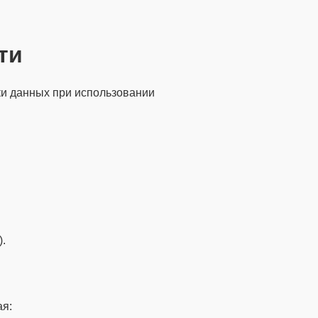
ти
ки данных при использовании
.
ая: